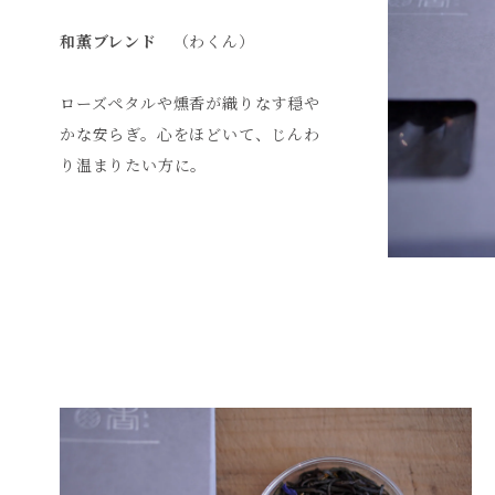
和薫ブレンド
（わくん）
ローズペタルや燻香が織りなす穏や
かな安らぎ。心をほどいて、じんわ
り温まりたい方に。