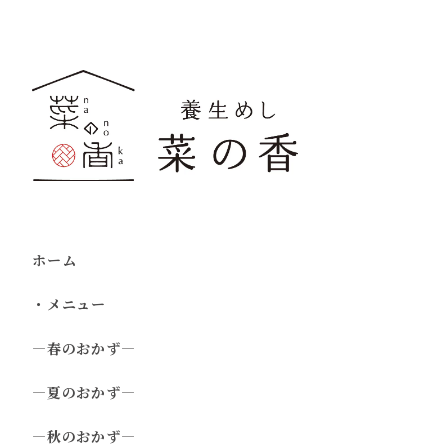
ホーム
・メニュー
―春のおかず―
―夏のおかず―
―秋のおかず―