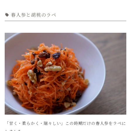
春人参と胡桃のラペ
「甘く・柔らかく・瑞々しい」この時期だけの春人参をラペに