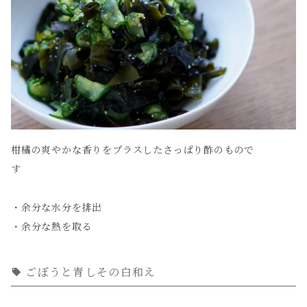
柑橘の爽やかな香りをプラスしたさっぱり酢のもので
す
・余分な水分を排出
・余分な熱を取る
ごぼうと青しその白和え